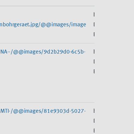
bgetem.de -
/pinbohrgeraet.jpg/@@images/image
Die BG
ETEM
1YgNA--/@@images/9d2b29d0-6c5b-
bgetem.de -
Die BG
ETEM
1YgMTI-/@@images/81e9303d-5027-
bgetem.de -
Die BG
ETEM