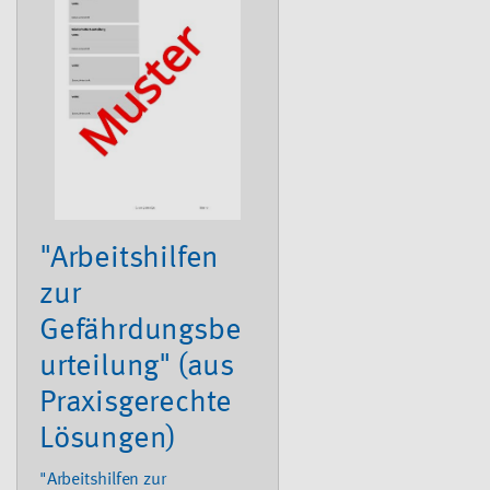
Umgang mit flüssigem
Methylmethanacrylat,
Desinfizierung von
Abformungen und
zahntechnischen
Werkstücken, Hand-Arm-
Vibration, Klebeplatz,
Mechanische Bearbeitung,
Tätigkeit mit Säuren.
"Arbeitshilfen
zur
Gefährdungsbe
urteilung" (aus
Praxisgerechte
Lösungen)
"Arbeitshilfen zur