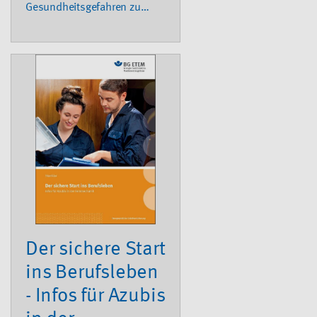
Gesundheitsgefahren zu
verhindern. Wenn sie
dennoch eintreten, sorgen
wir für die Rehabilitation der
Versicherten, von der
Heilbehandlung bis zum
Wiedereinstieg in den Beruf.
Der sichere Start
ins Berufsleben
- Infos für Azubis