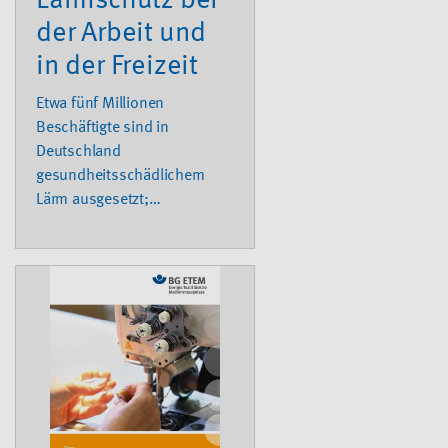
Lärmschutz bei
der Arbeit und
in der Freizeit
Etwa fünf Millionen
Beschäftigte sind in
Deutschland
gesundheitsschädlichem
Lärm ausgesetzt;
Lärmschwerhörigkeit zählt zu
den Spitzenreitern bei den
anerkannten
Berufskrankheiten. Lärm
beeinträchtigt das
Wohlbefinden und
verursacht Gehörschäden.
Kurz gefasste Informationen
zum Lärmschutz am
Arbeitsplatz, zur Anwendung