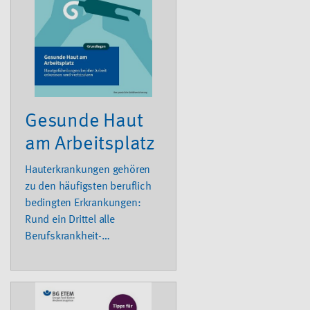
umfangreichen Praxishilfen,
etwa zur Erstellung einer
Betriebsanweisung.
Gesunde Haut
am Arbeitsplatz
Hauterkrankungen gehören
zu den häufigsten beruflich
bedingten Erkrankungen:
Rund ein Drittel alle
Berufskrankheit-
Verdachtsanzeigen aus den
Mitgliedsbetrieben der BG
ETEM entfallen darauf.
Konsequent umgesetzter