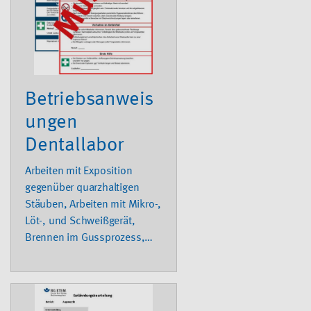
Betriebsanweis
ungen
Dentallabor
Arbeiten mit Exposition
gegenüber quarzhaltigen
Stäuben, Arbeiten mit Mikro-,
Löt-, und Schweißgerät,
Brennen im Gussprozess,
Cyanidisches Goldbad,
Glänzen im
Elektrolytautomaten,
Reinigen von Metallgerüsten,