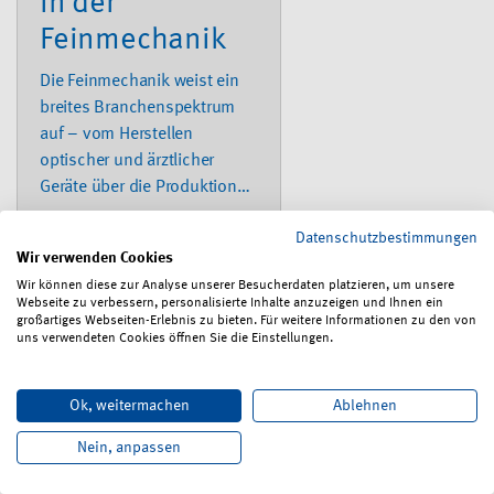
in der
Feinmechanik
Die Feinmechanik weist ein
breites Branchenspektrum
auf – vom Herstellen
optischer und ärztlicher
Geräte über die Produktion
von Musikinstrumenten,
Datenschutzbestimmungen
Uhren, Schmuck und
Wir verwenden Cookies
Büromaschinen bis hin zur
Wir können diese zur Analyse unserer Besucherdaten platzieren, um unsere
Oberflächenbehandlung, zu
Webseite zu verbessern, personalisierte Inhalte anzuzeigen und Ihnen ein
den Gesundheitshandwerken
großartiges Webseiten-Erlebnis zu bieten. Für weitere Informationen zu den von
uns verwendeten Cookies öffnen Sie die Einstellungen.
und der Tierpräparation. Die
Broschüre möchte
Auszubildende aus diesen
Ok, weitermachen
Ablehnen
unterschiedlichen
Nein, anpassen
Berufsfeldern gleichermaßen
ansprechen, ihnen typische