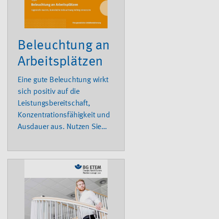
von Gehörschutzmitteln und
zum
verantwortungsbewussten
Lärmverhalten in der Freizeit
Beleuchtung an
bietet die Kurzbroschüre.
Arbeitsplätzen
Eine gute Beleuchtung wirkt
sich positiv auf die
Leistungsbereitschaft,
Konzentrationsfähigkeit und
Ausdauer aus. Nutzen Sie
das Tageslicht oder eine
qualitativ hochwertige
Beleuchtung.