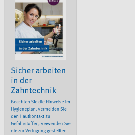
Hand- und Hautschutz kann
helfen, solche Erkrankungen
zu vermeiden. Die Broschüre
informiert
Unternehmensleitung und
Führungskräfte u. a. über
hautschädigende
Einwirkungen, die
Gefährdungsbeurteilung
sowie die
Sicher arbeiten
Hautschutzorganisation im
in der
Betrieb.
Zahntechnik
Beachten Sie die Hinweise im
Hygieneplan, vermeiden Sie
den Hautkontakt zu
Gefahrstoffen, verwenden Sie
die zur Verfügung gestellten