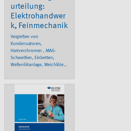
urteilung:
Elektrohandwer
k, Feinmechanik
Vergießen von
Kondensatoren,
Hartverchromen , MAG-
Schweißen, Einbetten,
Wellenlötanlage, Weichlöten
mit Lötkolben, Verarbeiten
von Methylmethacrylat,
Schleifen mit
wassergemischten KSS,
Mauernutfräsen,
Dosensenken/Bohren/Stem
men, Manuelles Tränken von
Wicklungen, Störungen an
SF-6-Anlagen mit Gasaustritt,